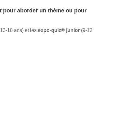
rt pour aborder un
thème
ou pour
13-18 ans) et les
expo-quiz® junior
(9-12