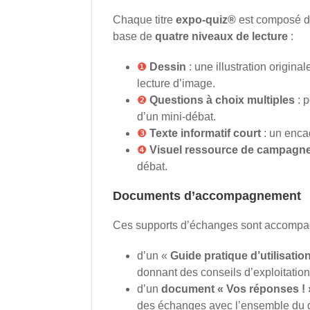
Chaque titre
expo-quiz®
est composé de
base de
quatre niveaux de lecture
:
❶
Dessin
: une illustration origina
lecture d’image.
❷
Questions à choix multiples
: p
d’un mini-débat.
❸
Texte informatif court
: un enca
❹
Visuel ressource de campagne 
débat.
Documents d’accompagnement
Ces supports d’échanges sont accompa
d’un «
Guide pratique d’utilisatio
donnant des conseils d’exploitation
d’un
document « Vos réponses ! 
des échanges avec l’ensemble du 