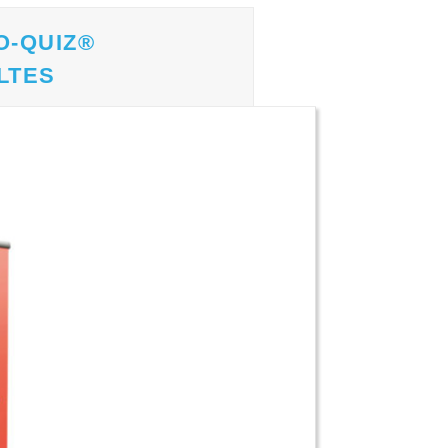
O-QUIZ®
LTES