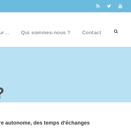
ur…
Qui sommes-nous ?
Contact
?
ère
autonome
, des temps d’
échanges
.