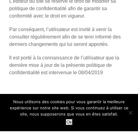
L’éditeur du site se réserve le droit de modifier sa
politique de confidentialité afin de garantir sa
conformité avec le droit en vigueur.
Par conséquent, l’utilisateur est invité à venir la
consulter régulièrement afin de se tenir informé des
derniers changements qui lui seront apportés.
Il est porté à la connaissance de l’utilisateur que la
dernière mise à jour de la présente politique de
confidentialité est intervenue le 08/04/2019
Nous utilisons des cookies pour vous garantir la meilleure
expérience sur notre site web. Si vous continuez à utiliser ce
MENTIONS LÉGALES
-
POLITIQUE DE
site, nous supposerons que vous en êtes satisfait.
CONFIDENTIALITÉ
- LE MOUTARD
Ok