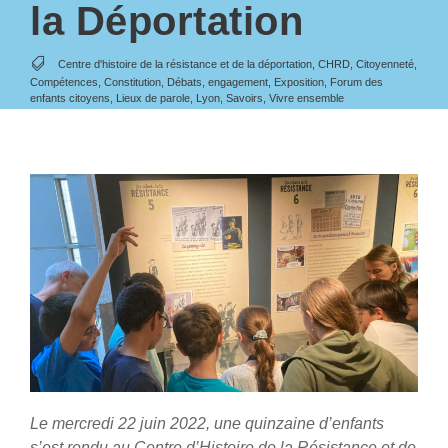
la Déportation
Centre d'histoire de la résistance et de la déportation
,
CHRD
,
Citoyenneté
,
Compétences
,
Constitution
,
Débats
,
engagement
,
Exposition
,
Forum des
enfants citoyens
,
Lieux de parole
,
Lyon
,
Savoirs
,
Vivre ensemble
Le mercredi 22 juin 2022, une quinzaine d’enfants
s’est rendu au Centre d’Histoire de la Résistance et de