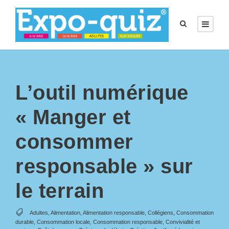
L’outil numérique
« Manger et
consommer
responsable » sur
le terrain
Adultes
,
Alimentation
,
Alimentation responsable
,
Collégiens
,
Consommation
durable
,
Consommation locale
,
Consommation responsable
,
Convivialité et