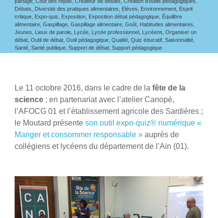
partage
,
Coût des repas
,
Créateur de débats
,
Création d'outils pédagogiques
,
Débats
,
Diversité des pratiques alimentaires
,
Elèves
,
Environnement
,
Esprit
critique
,
Expo-quiz
,
Exposition
,
Exposition débat pédagogique
,
Équilibre
alimentaire
,
Gaspillage
,
Gaspillage alimentaire
,
Goût
,
Habitudes alimentaires
,
Jeunes
,
Lieux de parole
,
Lycée
,
Lycée professionnel
,
Lycéens
,
Organiser un
débat
,
Outil de débat
,
Outil pédagogique
,
Qualité
,
Quiz éducatif
,
Saisonnalité
,
Santé
,
Santé publique
,
Support de débat
,
Support pédagogique
Le 11 octobre 2016, dans le cadre de la
fête de la
science
; en partenariat avec l’atelier Canopé,
l’AFOCG 01 et l’établissement agricole des Sardières ;
le Moutard présente
son outil expo-quiz® numérique «
Manger et consommer responsable »
auprès de
collégiens et lycéens du département de l’Ain (01).