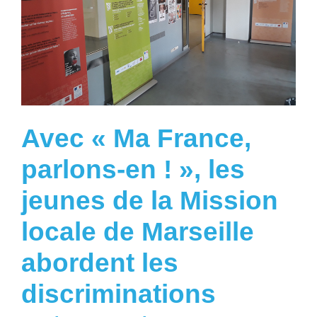
Avec « Ma France,
parlons-en ! », les
jeunes de la Mission
locale de Marseille
abordent les
discriminations