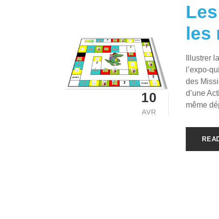
Les
les
Illustrer 
l’expo-qu
des Missi
d’une Act
10
même dép
AVR
REA