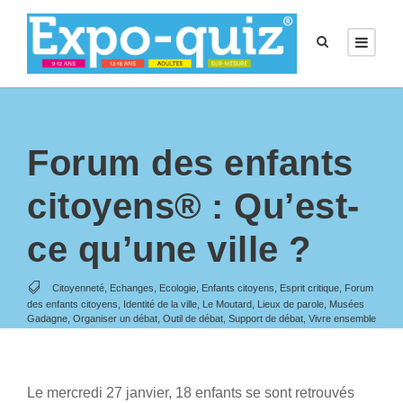
Forum des enfants
citoyens® : Qu’est-
ce qu’une ville ?
Citoyenneté
,
Echanges
,
Ecologie
,
Enfants citoyens
,
Esprit critique
,
Forum
des enfants citoyens
,
Identité de la ville
,
Le Moutard
,
Lieux de parole
,
Musées
Gadagne
,
Organiser un débat
,
Outil de débat
,
Support de débat
,
Vivre ensemble
Le mercredi 27 janvier, 18 enfants se sont retrouvés