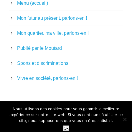
Menu (accueil)
Mon futur au présent, parlons-en !
Mon quartier, ma ville, parlons-en !
Publié par le Moutard
Sports et discriminations
Vivre en société, parlons-en !
Nous utilisons des cookies pour vous garantir la meilleure
expérience sur notre site web. Si vous continuez à utiliser ce
MENTIONS LÉGALES
-
POLITIQUE DE
site, nous supposerons que vous en êtes satisfait.
CONFIDENTIALITÉ
- LE MOUTARD
Ok