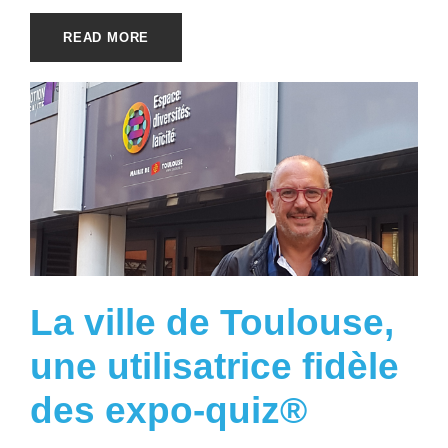
READ MORE
La ville de Toulouse,
une utilisatrice fidèle
des expo-quiz®