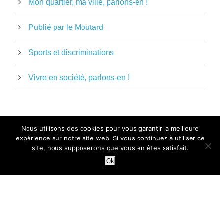
Mon quartier, ma ville, parlons-en !
Publié par le Moutard
Sports et discriminations
Vivre en société, parlons-en !
Nous utilisons des cookies pour vous garantir la meilleure
expérience sur notre site web. Si vous continuez à utiliser ce
MENTIONS LÉGALES
-
POLITIQUE DE
site, nous supposerons que vous en êtes satisfait.
CONFIDENTIALITÉ
- LE MOUTARD
Ok