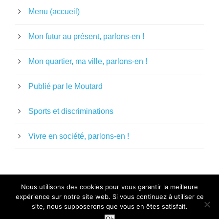
Menu (accueil)
Mon futur au présent, parlons-en !
Mon quartier, ma ville, parlons-en !
Publié par le Moutard
Sports et discriminations
Vivre en société, parlons-en !
Nous utilisons des cookies pour vous garantir la meilleure
expérience sur notre site web. Si vous continuez à utiliser ce
MENTIONS LÉGALES
-
POLITIQUE DE
site, nous supposerons que vous en êtes satisfait.
CONFIDENTIALITÉ
- LE MOUTARD