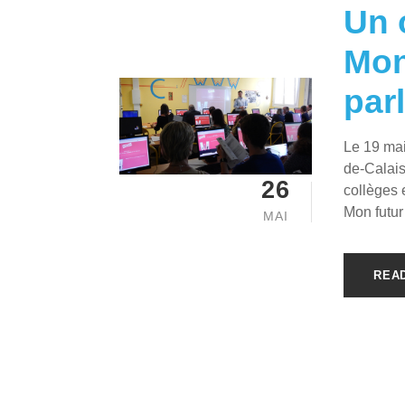
Un 
Mon
par
Le 19 mai
de-Calais
26
collèges e
Mon futur
MAI
REA