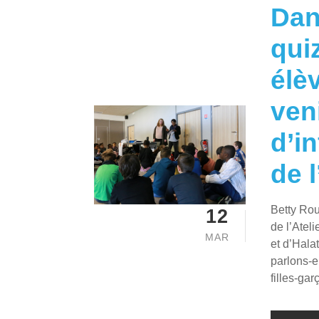
Dan
qui
élè
ven
d’i
de l
Betty Rou
12
de l’Ate
MAR
et d’Halat
parlons-en
filles-gar