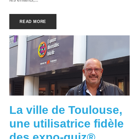
READ MORE
La ville de Toulouse,
une utilisatrice fidèle
des expo-quiz®