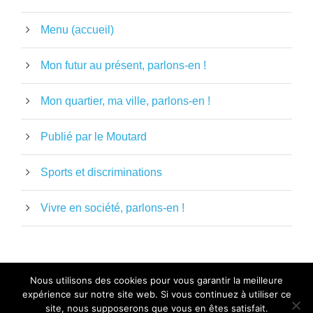
Menu (accueil)
Mon futur au présent, parlons-en !
Mon quartier, ma ville, parlons-en !
Publié par le Moutard
Sports et discriminations
Vivre en société, parlons-en !
Nous utilisons des cookies pour vous garantir la meilleure
expérience sur notre site web. Si vous continuez à utiliser ce
MENTIONS LÉGALES
-
POLITIQUE DE
site, nous supposerons que vous en êtes satisfait.