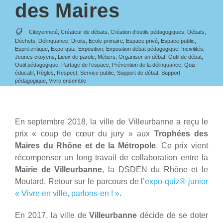
des Maires
Citoyenneté
,
Créateur de débats
,
Création d'outils pédagogiques
,
Débats
,
Déchets
,
Délinquance
,
Droits
,
Ecole primaire
,
Espace privé
,
Espace public
,
Esprit critique
,
Expo-quiz
,
Exposition
,
Exposition débat pédagogique
,
Incivilités
,
Jeunes citoyens
,
Lieux de parole
,
Métiers
,
Organiser un débat
,
Outil de débat
,
Outil pédagogique
,
Partage de l’espace
,
Prévention de la délinquance
,
Quiz
éducatif
,
Règles
,
Respect
,
Service public
,
Support de débat
,
Support
pédagogique
,
Vivre ensemble
En septembre 2018, la ville de Villeurbanne a reçu le
prix « coup de cœur du jury » aux
Trophées des
Maires du Rhône et de la Métropole
. Ce prix vient
récompenser un long travail de collaboration entre la
Mairie de Villeurbanne
, la DSDEN du Rhône et le
Moutard. Retour sur le parcours de l’
expo-quiz® junior
« Vivre en ville, parlons-en ! »
.
En 2017, la ville de
Villeurbanne
décide de se doter