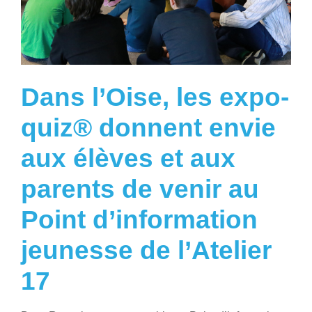
Dans l’Oise, les expo-
quiz® donnent envie
aux élèves et aux
parents de venir au
Point d’information
jeunesse de l’Atelier
17