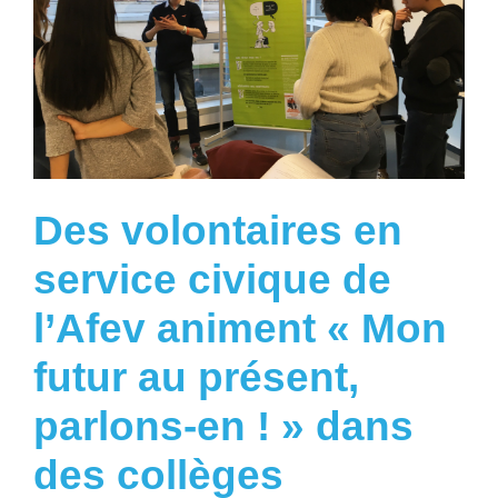
Des volontaires en
service civique de
l’Afev animent « Mon
futur au présent,
parlons-en ! » dans
des collèges