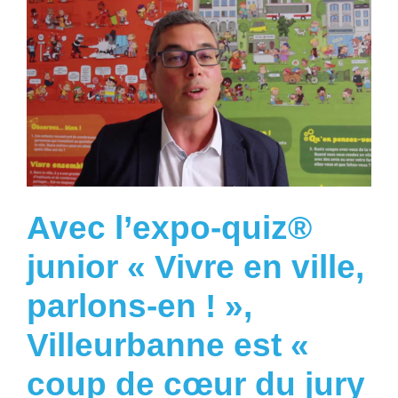
Avec l’expo-quiz®
junior « Vivre en ville,
parlons-en ! »,
Villeurbanne est «
coup de cœur du jury