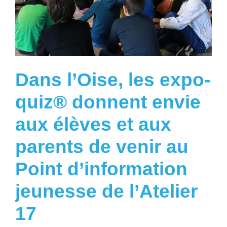
Dans l’Oise, les expo-
quiz® donnent envie
aux élèves et aux
parents de venir au
Point d’information
jeunesse de l’Atelier
17