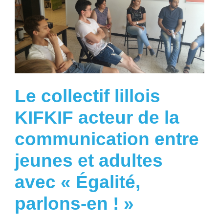
Le collectif lillois
KIFKIF acteur de la
communication entre
jeunes et adultes
avec « Égalité,
parlons-en ! »