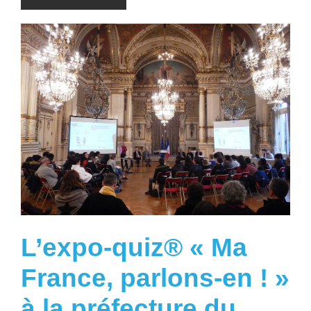
L’expo-quiz® « Ma
France, parlons-en ! »
à la préfecture du