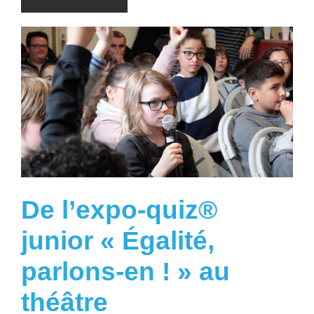
De l’expo-quiz®
junior « Égalité,
parlons-en ! » au
théâtre