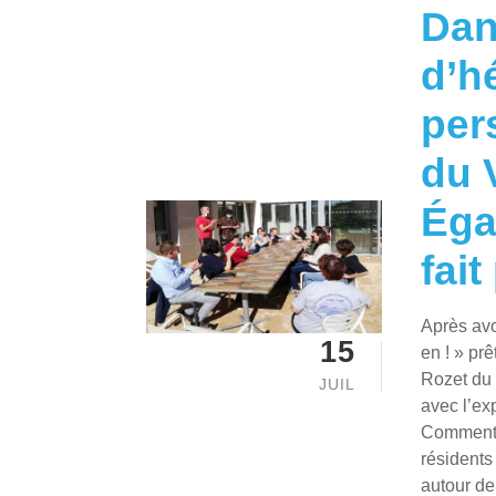
Dan
d’h
per
du 
Égal
fait
Après avo
15
en ! » pr
Rozet du 
JUIL
avec l’exp
Comment l
résidents 
autour de 