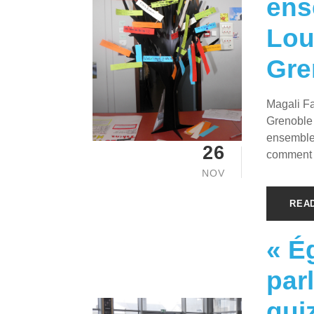
ens
Lou
Gre
Magali Fa
Grenoble 
ensemble 
26
comment «
NOV
REA
« Ég
par
qui