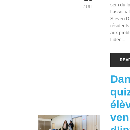
sein du f
JUIL
l’associa
Steven De
résidents
aux probl
l’idée...
REA
Dan
qui
élè
ven