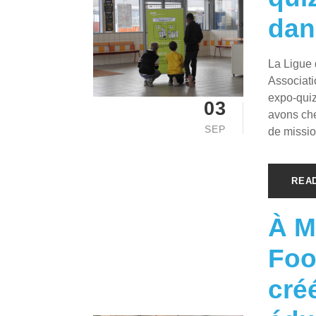
dan
La Ligue 
Associati
expo-quiz
03
avons ch
SEP
de missio
REA
À M
Foo
cré