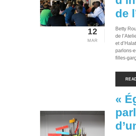
d’i
de l
Betty Rou
12
de l’Ate
MAR
et d’Halat
parlons-en
filles-gar
REA
« Ég
par
d’u