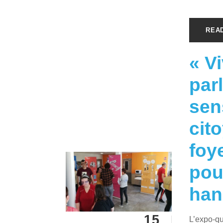
REA
« V
par
sens
cit
foy
pou
han
15
L’expo-qu