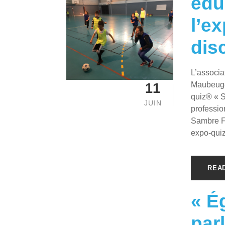
édu
l’e
dis
L’associa
Maubeuge 
11
quiz® « S
JUIN
professio
Sambre Fo
expo-quiz
REA
« Ég
parl