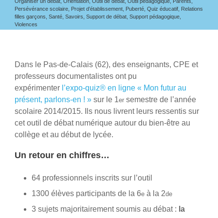
Organiser un débat
,
Orientation
,
Outil de débat
,
Outil pédagogique
,
Parents
,
Persévérance scolaire
,
Projet d’établissement
,
Puberté
,
Quiz éducatif
,
Relations
filles garçons
,
Santé
,
Savoirs
,
Support de débat
,
Support pédagogique
,
Violences
Dans le Pas-de-Calais (62), des enseignants, CPE et
professeurs documentalistes ont pu
expérimenter
l’expo-quiz
®
en ligne «
Mon
futur au
présent, parlons-en ! »
sur le 1
semestre de l’année
er
scolaire 2014/2015. Ils nous livrent leurs ressentis sur
cet outil de débat numérique autour du bien-être au
collège et au début de lycée.
Un retour en chiffres…
64 professionnels inscrits sur l’outil
1300 élèves participants de la 6
à la 2
e
de
3 sujets majoritairement soumis au débat :
la