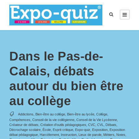
Dans le Pas-de-
Calais, débats
autour du bien être
au collège
Addictions
,
Bien-être au collège
,
Bien-être au lycée
,
Collège
,
Compétences
,
Conseil de la vie collégienne
,
Conseil de la Vie Lycéenne
,
Créateur de débats
,
Création d'outils pédagogiques
,
CVC
,
CVL
,
Débats
,
Décrochage scolaire
,
École
,
Esprit critique
,
Expo-quiz
,
Exposition
,
Exposition
débat pédagogique
,
Harcèlement
,
Instruction
,
Lieux de parole
,
Métiers
,
Notes
,